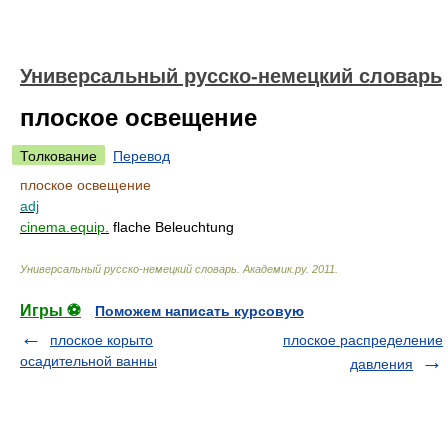
Универсальный русско-немецкий словарь
плоское освещение
Толкование
Перевод
плоское освещение
adj
cinema.equip.
flache Beleuchtung
Универсальный русско-немецкий словарь
.
Академик.ру
.
2011
.
Игры ⚽
Поможем написать курсовую
плоское корыто
плоское распределение
осадительной ванны
давления